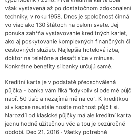
však vystavená až po dostatočnom zdokonalení
techniky, v roku 1958. Dnes je spoločnosť činná
vo viac ako 130 štátoch na celom svete. Jej
ponuka zahŕňa vystavovanie kreditných kariet,
ako aj poskytovanie komplexných finančných či
cestovných služieb. Najlepšia hotelová izba,
doktor na telefóne a desaťtisíce v mínuse.
Konkrétne benefity si banky určujú samé.
Kreditní karta je v podstatě předschválená
půjčka - banka vám říká "kdykoliv si ode mě půjč
např. 50 tisíc a nezajímá mě na co". K kreditkou
si v kapse neustále nosíte možnost půjčit si.
Narozdíl od klasické půjčky má ale kreditní karta
jednu hodně užitečnou věc a tou je bezúročné
období. Dec 21, 2016 · Všetky potrebné