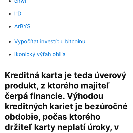
cnwl
lrD
ArBYS
Vypočítať investíciu bitcoinu
Ikonický výťah obilia
Kreditná karta je teda úverový
produkt, z ktorého majiteľ
čerpá financie. Výhodou
kreditných kariet je bezúročné
obdobie, počas ktorého
držiteľ karty neplatí úroky, v