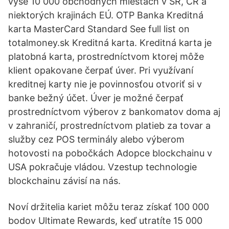
vyše 10 000 obchodných miestach v SR, ČR a
niektorých krajinách EÚ. OTP Banka Kreditná
karta MasterCard Standard See full list on
totalmoney.sk Kreditná karta. Kreditná karta je
platobná karta, prostredníctvom ktorej môže
klient opakovane čerpať úver. Pri využívaní
kreditnej karty nie je povinnosťou otvoriť si v
banke bežný účet. Úver je možné čerpať
prostredníctvom výberov z bankomatov doma aj
v zahraničí, prostredníctvom platieb za tovar a
služby cez POS terminály alebo výberom
hotovosti na pobočkách Adopce blockchainu v
USA pokračuje vládou. Vzestup technologie
blockchainu závisí na nás.
Noví držitelia kariet môžu teraz získať 100 000
bodov Ultimate Rewards, keď utratíte 15 000