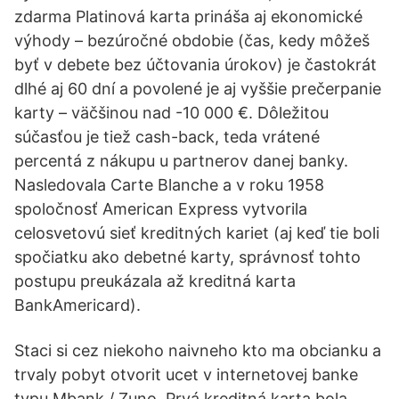
zdarma Platinová karta prináša aj ekonomické
výhody – bezúročné obdobie (čas, kedy môžeš
byť v debete bez účtovania úrokov) je častokrát
dlhé aj 60 dní a povolené je aj vyššie prečerpanie
karty – väčšinou nad -10 000 €. Dôležitou
súčasťou je tiež cash-back, teda vrátené
percentá z nákupu u partnerov danej banky.
Nasledovala Carte Blanche a v roku 1958
spoločnosť American Express vytvorila
celosvetovú sieť kreditných kariet (aj keď tie boli
spočiatku ako debetné karty, správnosť tohto
postupu preukázala až kreditná karta
BankAmericard).
Staci si cez niekoho naivneho kto ma obcianku a
trvaly pobyt otvorit ucet v internetovej banke
typu Mbank / Zuno. Prvá kreditná karta bola