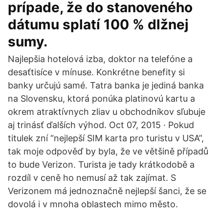
prípade, že do stanoveného
dátumu splatí 100 % dlžnej
sumy.
Najlepšia hotelová izba, doktor na telefóne a
desaťtisíce v mínuse. Konkrétne benefity si
banky určujú samé. Tatra banka je jediná banka
na Slovensku, ktorá ponúka platinovú kartu a
okrem atraktívnych zliav u obchodníkov sľubuje
aj trinásť ďalších výhod. Oct 07, 2015 · Pokud
titulek zní­ “nejlepší­ SIM karta pro turistu v USA”,
tak moje odpověď by byla, že ve většině pří­padů
to bude Verizon. Turista je tady krátkodobě a
rozdí­l v ceně ho nemusí­ až tak zají­mat. S
Verizonem má jednoznačně nejlepší­ šanci, že se
dovolá i v mnoha oblastech mimo město.