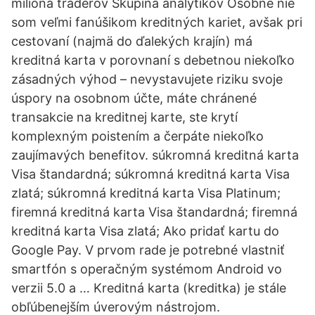
milióna traderov Skupina analytikov Osobne nie
som veľmi fanúšikom kreditných kariet, avšak pri
cestovaní (najmä do ďalekých krajín) má
kreditná karta v porovnaní s debetnou niekoľko
zásadných výhod – nevystavujete riziku svoje
úspory na osobnom účte, máte chránené
transakcie na kreditnej karte, ste krytí
komplexným poistením a čerpáte niekoľko
zaujímavých benefitov. súkromná kreditná karta
Visa štandardná; súkromná kreditná karta Visa
zlatá; súkromná kreditná karta Visa Platinum;
firemná kreditná karta Visa štandardná; firemná
kreditná karta Visa zlatá; Ako pridať kartu do
Google Pay. V prvom rade je potrebné vlastniť
smartfón s operačným systémom Android vo
verzii 5.0 a … Kreditná karta (kreditka) je stále
obľúbenejším úverovým nástrojom.