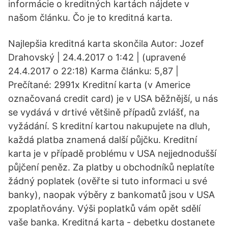
informácie o kreditných kartách nájdete v
našom článku. Čo je to kreditná karta.
Najlepšia kreditná karta skončila Autor: Jozef
Drahovský | 24.4.2017 o 1:42 | (upravené
24.4.2017 o 22:18) Karma článku: 5,87 |
Prečítané: 2991x Kreditní karta (v Americe
označovaná credit card) je v USA běžnější, u nás
se vydává v drtivé většině případů zvlášť, na
vyžádání. S kreditní kartou nakupujete na dluh,
každá platba znamená další půjčku. Kreditní
karta je v případě problému v USA nejjednodušší
půjčení peněz. Za platby u obchodníků neplatíte
žádný poplatek (ověřte si tuto informaci u své
banky), naopak výběry z bankomatů jsou v USA
zpoplatňovány. Výši poplatků vám opět sdělí
vaše banka. Kreditná karta - debetku dostanete