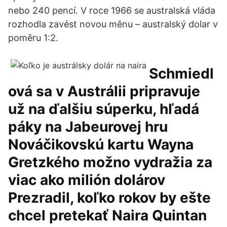
nebo 240 pencí. V roce 1966 se australská vláda
rozhodla zavést novou měnu – australský dolar v
poměru 1:2.
Schmiedl
ová sa v Austrálii pripravuje
už na ďalšiu súperku, hľadá
páky na Jabeurovej hru
Nováčikovskú kartu Wayna
Gretzkého možno vydražia za
viac ako milión dolárov
Prezradil, koľko rokov by ešte
chcel pretekať Naira Quintan