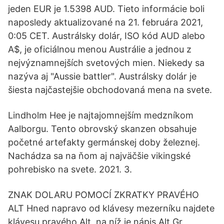
jeden EUR je 1.5398 AUD. Tieto informácie boli
naposledy aktualizované na 21. februára 2021,
0:05 CET. Austrálsky dolár, ISO kód AUD alebo
A$, je oficiálnou menou Austrálie a jednou z
nejvýznamnejších svetových mien. Niekedy sa
nazýva aj "Aussie battler". Austrálsky dolár je
šiesta najčastejšie obchodovaná mena na svete.
Lindholm Hee je najtajomnejším medzníkom
Aalborgu. Tento obrovský skanzen obsahuje
početné artefakty germánskej doby železnej.
Nachádza sa na ňom aj najväčšie vikingské
pohrebisko na svete. 2021. 3.
ZNAK DOLARU POMOCÍ ZKRATKY PRAVÉHO
ALT Hned napravo od klávesy mezerníku najdete
klávesu pravého Alt, na níž je nápis Alt Gr