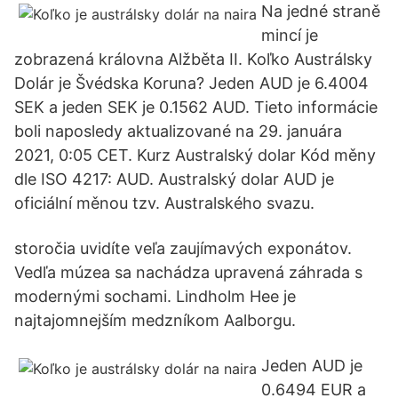
Na jedné straně
mincí je
zobrazená královna Alžběta II. Koľko Austrálsky
Dolár je Švédska Koruna? Jeden AUD je 6.4004
SEK a jeden SEK je 0.1562 AUD. Tieto informácie
boli naposledy aktualizované na 29. januára
2021, 0:05 CET. Kurz Australský dolar Kód měny
dle ISO 4217: AUD. Australský dolar AUD je
oficiální měnou tzv. Australského svazu.
storočia uvidíte veľa zaujímavých exponátov.
Vedľa múzea sa nachádza upravená záhrada s
modernými sochami. Lindholm Hee je
najtajomnejším medzníkom Aalborgu.
Jeden AUD je
0.6494 EUR a