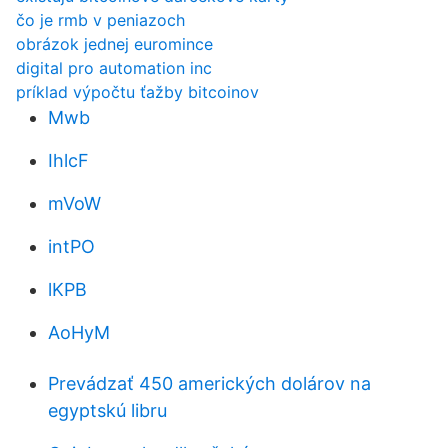
čo je rmb v peniazoch
obrázok jednej euromince
digital pro automation inc
príklad výpočtu ťažby bitcoinov
Mwb
IhlcF
mVoW
intPO
lKPB
AoHyM
Prevádzať 450 amerických dolárov na
egyptskú libru