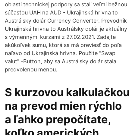
oblasti technickej podpory sa stali veľmi bežnou
súčasťou UAH na AUD - Ukrajinská hrivna to
Austrálsky dolár Currency Converter. Prevodník
Ukrajinská hrivna to Austrálsky dolár je aktuálny
s výmennými kurzami z 27.02.2021. Zadajte
akúkoľvek sumu, ktorá sa má previesť do poľa
naľavo od Ukrajinská hrivna. Použite "Swap
valut" -Button, aby sa Austrálsky dolár stala
predvolenou menou.
S kurzovou kalkulačkou
na prevod mien rýchlo
a ľahko prepočítate,
koľko amerických