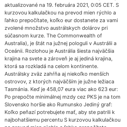
aktualizované na 19. februára 2021, 0:05 CET. S
kurzovou kalkulačkou na prevod mien rýchlo a
ľahko prepočítate, koľko eur dostanete za vami
zvolené množstvo austrálskych dolárov pri
súčasnom kurze. The Commonwealth of
Australia), je štát na južnej pologuli v Austrálii a
Oceánii. Rozlohou je Austrália šiesta najväčšia
krajina na svete a zároveň je aj jediná krajina,
ktorá sa rozkladá na celom kontinente.
Austrálsky zväz zahŕňa aj niekoľko menších
ostrovov, z ktorých najväčším je južne ležiaca
Tasmánia. Keď je 458,07 eura viac ako 623 eur:
Po prepočte minimálnej mzdy cez PKS je na tom
Slovensko horšie ako Rumunsko Jediný graf:
Koľko peňazí potrebujete mať, aby ste patrili k
najbohatšiemu percentu S kurzovou kalkulačkou