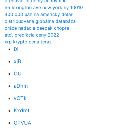
predávať bitcoiny anonymne
55 lexington ave new york ny 10010
400 000 uah na americký dolár
distribuovaná globálna databáza
práce nadácie deepak chopra
atď. predikcia ceny 2022
xrp krypto cena teraz
IX
xjB
OU
aDhIn
vOTk
Kxdmt
GPVUA