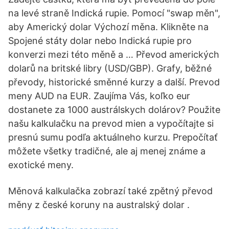
na levé straně Indická rupie. Pomocí "swap měn",
aby Americký dolar Výchozí měna. Klikněte na
Spojené státy dolar nebo Indická rupie pro
konverzi mezi této měně a … Převod amerických
dolarů na britské libry (USD/GBP). Grafy, běžné
převody, historické směnné kurzy a další. Prevod
meny AUD na EUR. Zaujíma Vás, koľko eur
dostanete za 1000 austrálskych dolárov? Použite
našu kalkulačku na prevod mien a vypočítajte si
presnú sumu podľa aktuálneho kurzu. Prepočítať
môžete všetky tradičné, ale aj menej známe a
exotické meny.
Měnová kalkulačka zobrazí také zpětný převod
měny z české koruny na australský dolar .