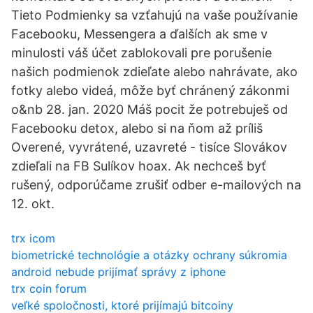
Tieto Podmienky sa vzťahujú na vaše používanie
Facebooku, Messengera a ďalších ak sme v
minulosti váš účet zablokovali pre porušenie
našich podmienok zdieľate alebo nahrávate, ako
fotky alebo videá, môže byť chránený zákonmi
o&nb 28. jan. 2020 Máš pocit že potrebuješ od
Facebooku detox, alebo si na ňom až príliš
Overené, vyvrátené, uzavreté - tisíce Slovákov
zdieľali na FB Sulíkov hoax. Ak nechceš byť
rušený, odporúčame zrušiť odber e-mailových na
12. okt.
trx icom
biometrické technológie a otázky ochrany súkromia
android nebude prijímať správy z iphone
trx coin forum
veľké spoločnosti, ktoré prijímajú bitcoiny