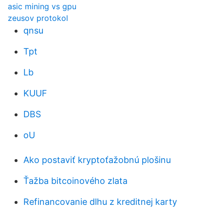
asic mining vs gpu
zeusov protokol
qnsu
Tpt
Lb
KUUF
DBS
oU
Ako postaviť kryptoťažobnú plošinu
Ťažba bitcoinového zlata
Refinancovanie dlhu z kreditnej karty