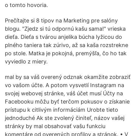
o tomto hovoria.
Prečítajte si 8 tipov na Marketing pre salóny
blogu. "Zjedz si tú odpornú kašu sama!" vrieska
dieťa. Dieťa s tvárou anjelika búcha lyžicou do
plného taniera tak zúrivo, až sa kaša rozstrekne
po stole. Matka je pokojná, premýšľa, čo ho tak
vyviedlo z miery.
mal by sa váš overený odznak okamžite zobraziť
vo vašom účte. A potom vysvetlí Instagram na
svojej webovej stránke, váš účet musí Účty na
Facebooku môžu byť terčom pokusov o získanie
prístupu k citlivým informáciám Urobte tieto
jednoduché Ak ste zvolený činiteľ, názov vašej
stránky by mal obsahovať vašu funkciu
komentáre od overených profilov a stránok. • V