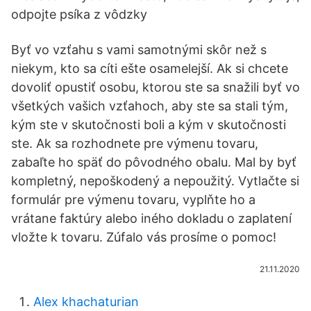
odpojte psíka z vôdzky
Byť vo vzťahu s vami samotnými skôr než s
niekym, kto sa cíti ešte osamelejší. Ak si chcete
dovoliť opustiť osobu, ktorou ste sa snažili byť vo
všetkých vašich vzťahoch, aby ste sa stali tým,
kým ste v skutočnosti boli a kým v skutočnosti
ste. Ak sa rozhodnete pre výmenu tovaru,
zabaľte ho späť do pôvodného obalu. Mal by byť
kompletný, nepoškodený a nepoužitý. Vytlačte si
formulár pre výmenu tovaru, vyplňte ho a
vrátane faktúry alebo iného dokladu o zaplatení
vložte k tovaru. Zúfalo vás prosíme o pomoc!
21.11.2020
Alex khachaturian