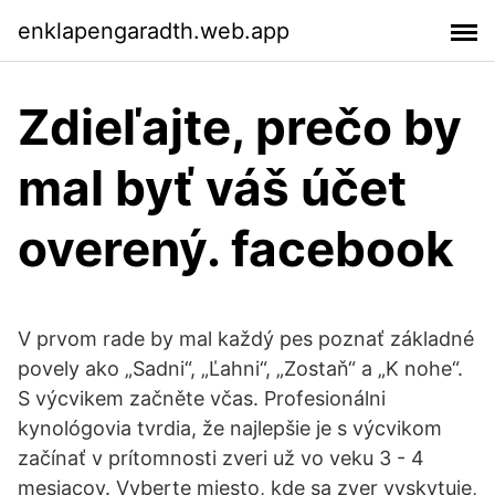
enklapengaradth.web.app
Zdieľajte, prečo by
mal byť váš účet
overený. facebook
V prvom rade by mal každý pes poznať základné
povely ako „Sadni“, „Ľahni“, „Zostaň“ a „K nohe“.
S výcvikem začněte včas. Profesionálni
kynológovia tvrdia, že najlepšie je s výcvikom
začínať v prítomnosti zveri už vo veku 3 - 4
mesiacov. Vyberte miesto, kde sa zver vyskytuje,