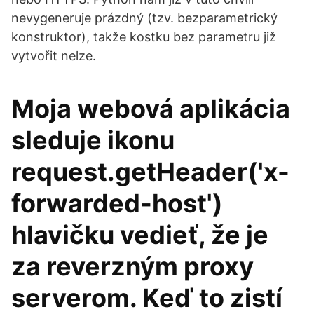
nevygeneruje prázdný (tzv. bezparametrický
konstruktor), takže kostku bez parametru již
vytvořit nelze.
Moja webová aplikácia
sleduje ikonu
request.getHeader('x-
forwarded-host')
hlavičku vedieť, že je
za reverzným proxy
serverom. Keď to zistí