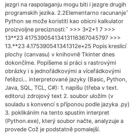
jezgri na raspolaganju mogu biti i jezgre drugih
programskih jezika. 2.2Elementarno racunanjeˇ
Python se može koristiti kao obicni kalkulator
proizvoljne preciznosti:ˇ >>> 3*2+1 7 >>>
13**23 41753905413413116367045797 >>>
13.**23 4.175390541341312e+25 Popis kreslicí
plochy (canvasu) v knihovně Tkinter dnes
dokončíme. Popíšeme si práci s rastrovými
obrázky i s jednořádkovými a víceřádkovými
řetězci… interpretované jazyky (Basic, Python,
Java, SQL, TCL, C#): 1. napíšu (třeba v text.
editoru) zdrojový text 2. soubor uložím (v
souladu s konvencí s příponou podle jazyka .py)
3. poklikáním na tento spustím interpret
(Python.exe), který soubor načte, analyzuje a
provede Což je podstatně pomalejší.