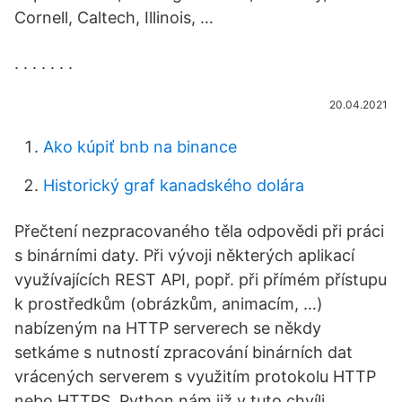
Cornell, Caltech, Illinois, …
. . . . . . .
20.04.2021
Ako kúpiť bnb na binance
Historický graf kanadského dolára
Přečtení nezpracovaného těla odpovědi při práci
s binárními daty. Při vývoji některých aplikací
využívajících REST API, popř. při přímém přístupu
k prostředkům (obrázkům, animacím, …)
nabízeným na HTTP serverech se někdy
setkáme s nutností zpracování binárních dat
vrácených serverem s využitím protokolu HTTP
nebo HTTPS. Python nám již v tuto chvíli