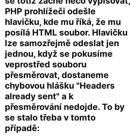
se totiž začne něco vypisovat,
PHP prohlížeči odešle
hlavičku, kde mu říká, že mu
posílá HTML soubor. Hlavičku
lze samozřejmě odeslat jen
jednou, když se pokusíme
veprostřed souboru
přesměrovat, dostaneme
chybovou hlášku "Headers
already sent" a k
přesměrování nedojde. To by
se stalo třeba v tomto
případě: