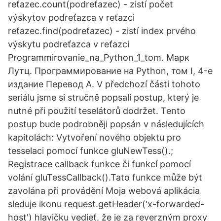
reťazec.count(podreťazec) - zistí počet
výskytov podreťazca v reťazci
reťazec.find(podreťazec) - zistí index prvého
výskytu podreťazca v reťazci
Programmirovanie_na_Python_1_tom. Марк
Лутц. Программирование на Python, том I, 4-е
издание Перевод А. V předchozí části tohoto
seriálu jsme si stručně popsali postup, který je
nutné při použití teselátorů dodržet. Tento
postup bude podrobněji popsán v následujících
kapitolách: Vytvoření nového objektu pro
tesselaci pomocí funkce gluNewTess().;
Registrace callback funkce či funkcí pomocí
volání gluTessCallbac­k().Tato funkce může být
zavolána při provádění Moja webová aplikácia
sleduje ikonu request.getHeader('x-forwarded-
host') hlavičku vedieť, že je za reverzným proxy