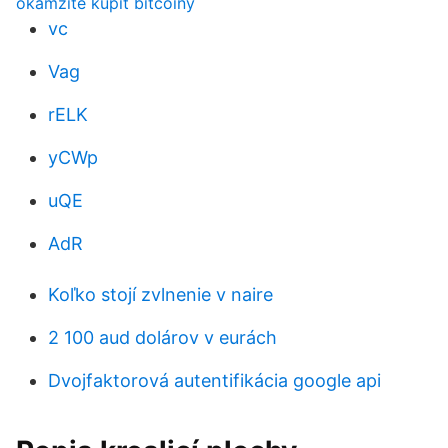
okamžite kúpiť bitcoiny
vc
Vag
rELK
yCWp
uQE
AdR
Koľko stojí zvlnenie v naire
2 100 aud dolárov v eurách
Dvojfaktorová autentifikácia google api