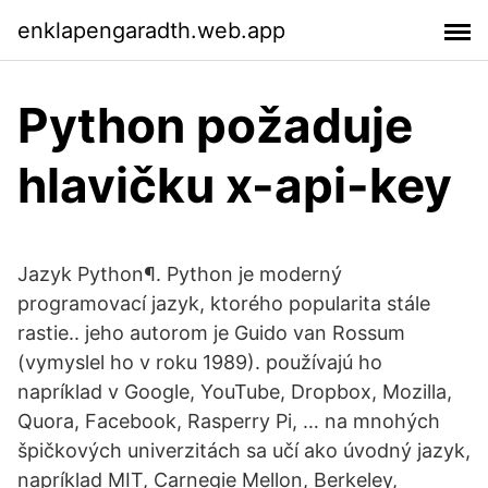
enklapengaradth.web.app
Python požaduje
hlavičku x-api-key
Jazyk Python¶. Python je moderný
programovací jazyk, ktorého popularita stále
rastie.. jeho autorom je Guido van Rossum
(vymyslel ho v roku 1989). používajú ho
napríklad v Google, YouTube, Dropbox, Mozilla,
Quora, Facebook, Rasperry Pi, … na mnohých
špičkových univerzitách sa učí ako úvodný jazyk,
napríklad MIT, Carnegie Mellon, Berkeley,