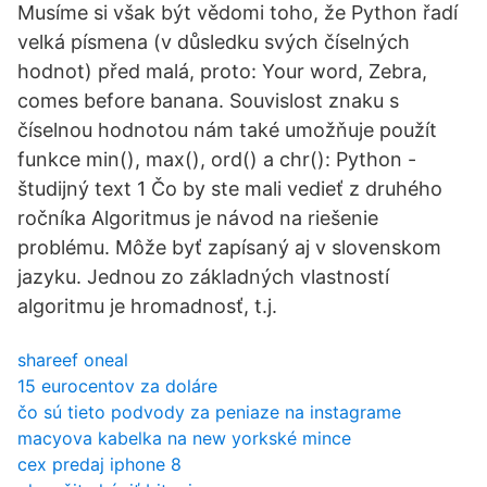
Musíme si však být vědomi toho, že Python řadí
velká písmena (v důsledku svých číselných
hodnot) před malá, proto: Your word, Zebra,
comes before banana. Souvislost znaku s
číselnou hodnotou nám také umožňuje použít
funkce min(), max(), ord() a chr(): Python -
študijný text 1 Čo by ste mali vedieť z druhého
ročníka Algoritmus je návod na riešenie
problému. Môže byť zapísaný aj v slovenskom
jazyku. Jednou zo základných vlastností
algoritmu je hromadnosť, t.j.
shareef oneal
15 eurocentov za doláre
čo sú tieto podvody za peniaze na instagrame
macyova kabelka na new yorkské mince
cex predaj iphone 8