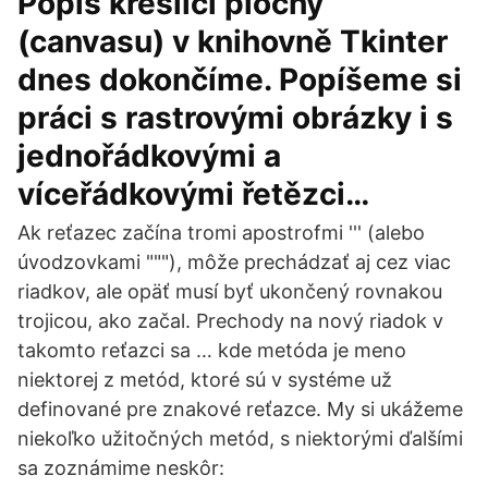
Popis kreslicí plochy
(canvasu) v knihovně Tkinter
dnes dokončíme. Popíšeme si
práci s rastrovými obrázky i s
jednořádkovými a
víceřádkovými řetězci…
Ak reťazec začína tromi apostrofmi ''' (alebo
úvodzovkami """), môže prechádzať aj cez viac
riadkov, ale opäť musí byť ukončený rovnakou
trojicou, ako začal. Prechody na nový riadok v
takomto reťazci sa … kde metóda je meno
niektorej z metód, ktoré sú v systéme už
definované pre znakové reťazce. My si ukážeme
niekoľko užitočných metód, s niektorými ďalšími
sa zoznámime neskôr: