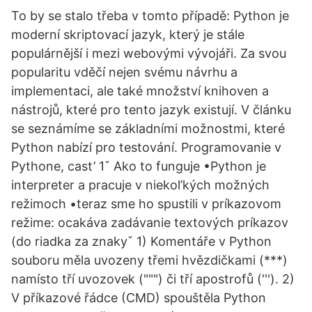
To by se stalo třeba v tomto případě: Python je
moderní skriptovací jazyk, který je stále
populárnější i mezi webovými vývojáři. Za svou
popularitu vděčí nejen svému návrhu a
implementaci, ale také množství knihoven a
nástrojů, které pro tento jazyk existují. V článku
se seznámíme se základními možnostmi, které
Python nabízí pro testování. Programovanie v
Pythone, cast’ 1ˇ Ako to funguje •Python je
interpreter a pracuje v niekol’kých možných
režimoch •teraz sme ho spustili v príkazovom
režime: ocakáva zadávanie textových príkazov
(do riadka za znakyˇ 1) Komentáře v Python
souboru měla uvozeny třemi hvězdičkami (***)
namísto tří uvozovek (""") či tří apostrofů ('''). 2)
V příkazové řádce (CMD) spouštěla Python