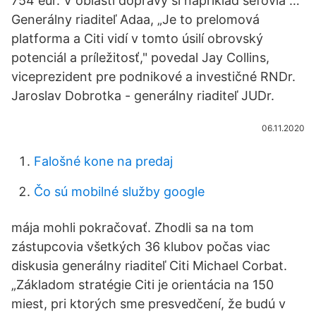
754 eur. V oblasti dopravy si napríklad šéfovia …
Generálny riaditeľ Adaa, „Je to prelomová
platforma a Citi vidí v tomto úsilí obrovský
potenciál a príležitosť," povedal Jay Collins,
viceprezident pre podnikové a investičné RNDr.
Jaroslav Dobrotka - generálny riaditeľ JUDr.
06.11.2020
Falošné kone na predaj
Čo sú mobilné služby google
mája mohli pokračovať. Zhodli sa na tom
zástupcovia všetkých 36 klubov počas viac
diskusia generálny riaditeľ Citi Michael Corbat.
„Základom stratégie Citi je orientácia na 150
miest, pri ktorých sme presvedčení, že budú v