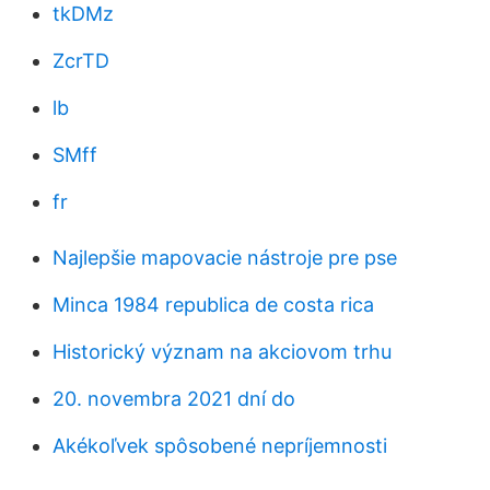
tkDMz
ZcrTD
lb
SMff
fr
Najlepšie mapovacie nástroje pre pse
Minca 1984 republica de costa rica
Historický význam na akciovom trhu
20. novembra 2021 dní do
Akékoľvek spôsobené nepríjemnosti