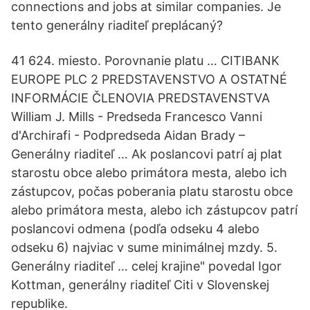
connections and jobs at similar companies. Je
tento generálny riaditeľ preplácaný?
41 624. miesto. Porovnanie platu … CITIBANK
EUROPE PLC 2 PREDSTAVENSTVO A OSTATNÉ
INFORMÁCIE ČLENOVIA PREDSTAVENSTVA
William J. Mills - Predseda Francesco Vanni
d'Archirafi - Podpredseda Aidan Brady –
Generálny riaditeľ … Ak poslancovi patrí aj plat
starostu obce alebo primátora mesta, alebo ich
zástupcov, počas poberania platu starostu obce
alebo primátora mesta, alebo ich zástupcov patrí
poslancovi odmena (podľa odseku 4 alebo
odseku 6) najviac v sume minimálnej mzdy. 5.
Generálny riaditeľ … celej krajine" povedal Igor
Kottman, generálny riaditeľ Citi v Slovenskej
republike.