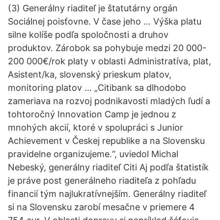
(3) Generálny riaditeľ je štatutárny orgán
Sociálnej poisťovne. V čase jeho … Výška platu
silne kolíše podľa spoločnosti a druhov
produktov. Zárobok sa pohybuje medzi 20 000-
200 000€/rok platy v oblasti Administratíva, plat,
Asistent/ka, slovenský prieskum platov,
monitoring platov … „Citibank sa dlhodobo
zameriava na rozvoj podnikavosti mladých ľudí a
tohtoročný Innovation Camp je jednou z
mnohých akcií, ktoré v spolupráci s Junior
Achievement v Českej republike a na Slovensku
pravidelne organizujeme.“, uviedol Michal
Nebeský, generálny riaditeľ Citi Aj podľa štatistík
je práve post generálneho riaditeľa z pohľadu
financií tým najlukratívnejším. Generálny riaditeľ
si na Slovensku zarobí mesačne v priemere 4