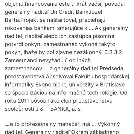
objemu financovania ešte trikrát väčší,“povedal
generálny riaditeľ UniCredit BankJozef
Barta.Projekt sa naštartoval, prebiehajú
rokovanias bankami smerujúce k … Ak generálny
riaditeľ, riaditeľ alebo ich zástupca písomne
potvrdí pokyn, zamestnanec vykoná takýto
pokyn, ibaže by bol zjavne nezákonný. 0.3.3.2.
Zamestnanci nevyžadujú od iných
zamestnancov … a generálny riaditeľ Predseda
predstavenstva Absolvoval Fakultu hospodárskej
informatiky Ekonomickej univerzity v Bratislave
so špecializáciou na informačné technológie. Od
roku 2011 pôsobil ako člen predstavenstva
spoločnosti J & T BANKA, a. s.
„Je to profesionálny manažér, má … Výkonný
riaditeľ. Generálny riaditeľ Okrem základného