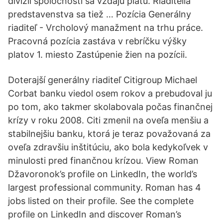
divízií spoločnosti sa vzdajú platu. Riaditelia
predstavenstva sa tiež … Pozícia Generálny
riaditeľ - Vrcholový manažment na trhu práce.
Pracovná pozícia zastáva v rebríčku výšky
platov 1. miesto Zastúpenie žien na pozícii.
Doterajší generálny riaditeľ Citigroup Michael
Corbat banku viedol osem rokov a prebudoval ju
po tom, ako takmer skolabovala počas finančnej
krízy v roku 2008. Citi zmenil na oveľa menšiu a
stabilnejšiu banku, ktorá je teraz považovaná za
oveľa zdravšiu inštitúciu, ako bola kedykoľvek v
minulosti pred finančnou krízou. View Roman
Džavoronok’s profile on LinkedIn, the world’s
largest professional community. Roman has 4
jobs listed on their profile. See the complete
profile on LinkedIn and discover Roman’s