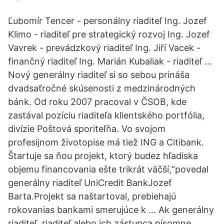
Ľubomír Tencer - personálny riaditeľ Ing. Jozef
Klimo - riaditeľ pre strategický rozvoj Ing. Jozef
Vavrek - prevádzkový riaditeľ Ing. Jiří Vacek -
finančný riaditeľ Ing. Marián Kubaliak - riaditeľ …
Nový generálny riaditeľ si so sebou prináša
dvadsaťročné skúsenosti z medzinárodných
bánk. Od roku 2007 pracoval v ČSOB, kde
zastával pozíciu riaditeľa klientského portfólia,
divízie Poštová sporiteľňa. Vo svojom
profesijnom životopise má tiež ING a Citibank.
Štartuje sa ňou projekt, ktorý budez hľadiska
objemu financovania ešte trikrát väčší,“povedal
generálny riaditeľ UniCredit BankJozef
Barta.Projekt sa naštartoval, prebiehajú
rokovanias bankami smerujúce k … Ak generálny
riaditeľ, riaditeľ alebo ich zástupca písomne