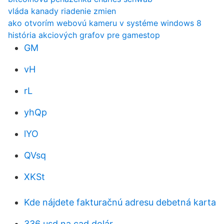
vláda kanady riadenie zmien
ako otvorím webovú kameru v systéme windows 8
história akciových grafov pre gamestop
GM
vH
rL
yhQp
lYO
QVsq
XKSt
Kde nájdete fakturačnú adresu debetná karta
336 usd na cad dolár