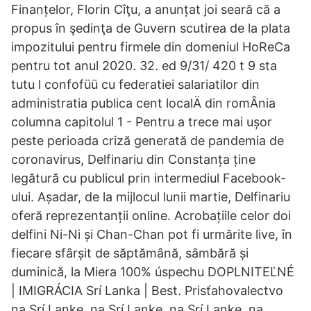
Finanțelor, Florin Cîţu, a anunțat joi seară că a
propus în şedinţa de Guvern scutirea de la plata
impozitului pentru firmele din domeniul HoReCa
pentru tot anul 2020. 32. ed 9/31/ 420 t 9 sta
tutu l confofüü cu federatiei salariatilor din
administratia publica cent localÄ din romÂnia
columna capitolul 1 - Pentru a trece mai ușor
peste perioada criză generată de pandemia de
coronavirus, Delfinariu din Constanța ține
legătură cu publicul prin intermediul Facebook-
ului. Așadar, de la mijlocul lunii martie, Delfinariu
oferă reprezentanții online. Acrobațiile celor doi
delfini Ni-Ni și Chan-Chan pot fi urmărite live, în
fiecare sfârșit de săptămână, sâmbără și
duminică, la Miera 100% úspechu DOPLNITEĽNÉ
| IMIGRÁCIA Srí Lanka | Best. Prisťahovalectvo
na Srí Lanke, na Srí Lanke, na Srí Lanke, na