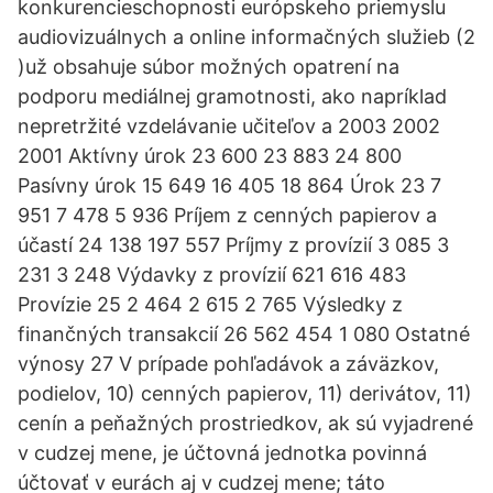
konkurencieschopnosti európskeho priemyslu
audiovizuálnych a online informačných služieb (2
)už obsahuje súbor možných opatrení na
podporu mediálnej gramotnosti, ako napríklad
nepretržité vzdelávanie učiteľov a 2003 2002
2001 Aktívny úrok 23 600 23 883 24 800
Pasívny úrok 15 649 16 405 18 864 Úrok 23 7
951 7 478 5 936 Príjem z cenných papierov a
účastí 24 138 197 557 Príjmy z provízií 3 085 3
231 3 248 Výdavky z provízií 621 616 483
Provízie 25 2 464 2 615 2 765 Výsledky z
finančných transakcií 26 562 454 1 080 Ostatné
výnosy 27 V prípade pohľadávok a záväzkov,
podielov, 10) cenných papierov, 11) derivátov, 11)
cenín a peňažných prostriedkov, ak sú vyjadrené
v cudzej mene, je účtovná jednotka povinná
účtovať v eurách aj v cudzej mene; táto