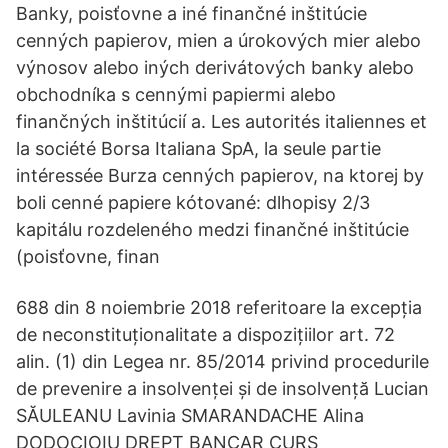
Banky, poisťovne a iné finančné inštitúcie
cenných papierov, mien a úrokových mier alebo
výnosov alebo iných derivátových banky alebo
obchodníka s cennými papiermi alebo
finančných inštitúcií a. Les autorités italiennes et
la société Borsa Italiana SpA, la seule partie
intéressée Burza cenných papierov, na ktorej by
boli cenné papiere kótované: dlhopisy 2/3
kapitálu rozdeleného medzi finančné inštitúcie
(poisťovne, finan
688 din 8 noiembrie 2018 referitoare la excepția
de neconstituționalitate a dispozițiilor art. 72
alin. (1) din Legea nr. 85/2014 privind procedurile
de prevenire a insolvenței și de insolvență Lucian
SĂULEANU Lavinia SMARANDACHE Alina
DODOCIOIU DREPT BANCAR CURS