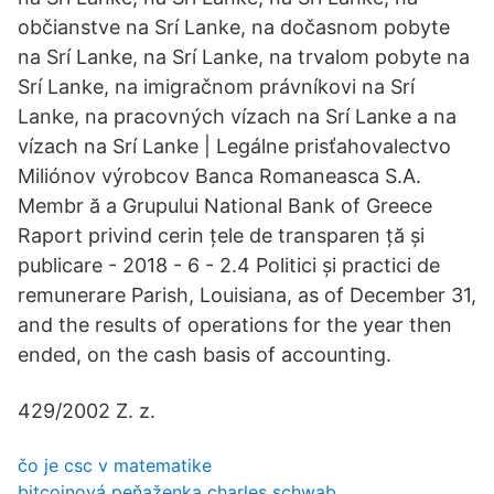
občianstve na Srí Lanke, na dočasnom pobyte
na Srí Lanke, na Srí Lanke, na trvalom pobyte na
Srí Lanke, na imigračnom právníkovi na Srí
Lanke, na pracovných vízach na Srí Lanke a na
vízach na Srí Lanke | Legálne prisťahovalectvo
Miliónov výrobcov Banca Romaneasca S.A.
Membr ă a Grupului National Bank of Greece
Raport privind cerin țele de transparen ță și
publicare - 2018 - 6 - 2.4 Politici și practici de
remunerare Parish, Louisiana, as of December 31,
and the results of operations for the year then
ended, on the cash basis of accounting.
429/2002 Z. z.
čo je csc v matematike
bitcoinová peňaženka charles schwab