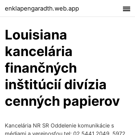
enklapengaradth.web.app
Louisiana
kancelária
finančných
inštitúcií divízia
cenných papierov
Kancelária NR SR Oddelenie komunikácie s
médiami a verejnosťou tel: 02 5441 2049, 5972