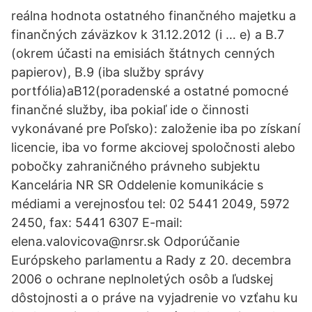
reálna hodnota ostatného finančného majetku a
finančných záväzkov k 31.12.2012 (i … e) a B.7
(okrem účasti na emisiách štátnych cenných
papierov), B.9 (iba služby správy
portfólia)aB12(poradenské a ostatné pomocné
finančné služby, iba pokiaľ ide o činnosti
vykonávané pre Poľsko): založenie iba po získaní
licencie, iba vo forme akciovej spoločnosti alebo
pobočky zahraničného právneho subjektu
Kancelária NR SR Oddelenie komunikácie s
médiami a verejnosťou tel: 02 5441 2049, 5972
2450, fax: 5441 6307 E-mail:
elena.valovicova@nrsr.sk Odporúčanie
Európskeho parlamentu a Rady z 20. decembra
2006 o ochrane neplnoletých osôb a ľudskej
dôstojnosti a o práve na vyjadrenie vo vzťahu ku