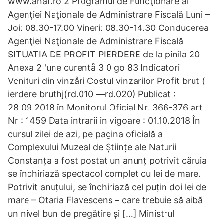
www.anaf.ro 2 Programul de Funcţionare al
Agenţiei Naţionale de Administrare Fiscală Luni –
Joi: 08.30-17.00 Vineri: 08.30-14.30 Conducerea
Agenţiei Naţionale de Administrare Fiscală
SITUATIA DE PROFIT PIERDERE de la pinila 20
Anexa 2 'une curentå 3 0 go 83 Indicatori
Vcnituri din vinzåri Costul vinzarilor Profit brut (
ierdere bruthj(rd.010 —rd.020) Publicat :
28.09.2018 în Monitorul Oficial Nr. 366-376 art
Nr : 1459 Data intrarii in vigoare : 01.10.2018 În
cursul zilei de azi, pe pagina oficială a
Complexului Muzeal de Științe ale Naturii
Constanța a fost postat un anunț potrivit căruia
se închiriază spectacol complet cu lei de mare.
Potrivit anuțului, se închiriază cel puțin doi lei de
mare – Otaria Flavescens – care trebuie să aibă
un nivel bun de pregătire și […] Ministrul