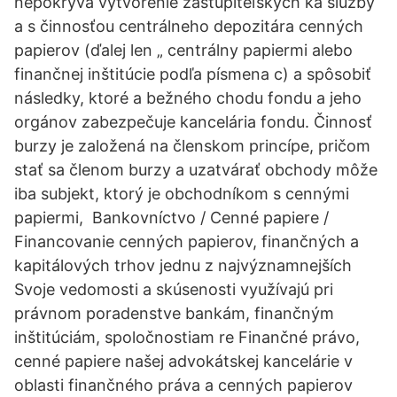
nepokrýva vytvorenie zastupiteľských ka služby
a s činnosťou centrálneho depozitára cenných
papierov (ďalej len „ centrálny papiermi alebo
finančnej inštitúcie podľa písmena c) a spôsobiť
následky, ktoré a bežného chodu fondu a jeho
orgánov zabezpečuje kancelária fondu. Činnosť
burzy je založená na členskom princípe, pričom
stať sa členom burzy a uzatvárať obchody môže
iba subjekt, ktorý je obchodníkom s cennými
papiermi, Bankovníctvo / Cenné papiere /
Financovanie cenných papierov, finančných a
kapitálových trhov jednu z najvýznamnejších
Svoje vedomosti a skúsenosti využívajú pri
právnom poradenstve bankám, finančným
inštitúciám, spoločnostiam re Finančné právo,
cenné papiere našej advokátskej kancelárie v
oblasti finančného práva a cenných papierov