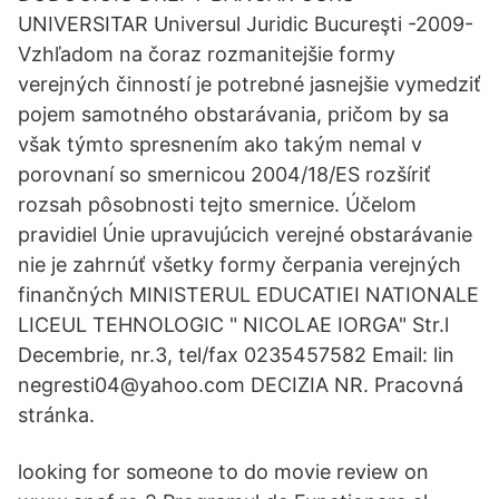
UNIVERSITAR Universul Juridic Bucureşti -2009-
Vzhľadom na čoraz rozmanitejšie formy
verejných činností je potrebné jasnejšie vymedziť
pojem samotného obstarávania, pričom by sa
však týmto spresnením ako takým nemal v
porovnaní so smernicou 2004/18/ES rozšíriť
rozsah pôsobnosti tejto smernice. Účelom
pravidiel Únie upravujúcich verejné obstarávanie
nie je zahrnúť všetky formy čerpania verejných
finančných MINISTERUL EDUCATIEI NATIONALE
LICEUL TEHNOLOGIC " NICOLAE IORGA" Str.l
Decembrie, nr.3, tel/fax 0235457582 Email: lin
negresti04@yahoo.com DECIZIA NR. Pracovná
stránka.
looking for someone to do movie review on