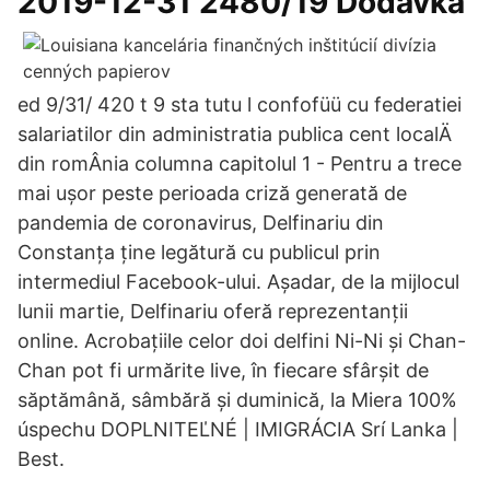
2019-12-31 2480/19 Dodávka
ed 9/31/ 420 t 9 sta tutu l confofüü cu federatiei
salariatilor din administratia publica cent localÄ
din romÂnia columna capitolul 1 - Pentru a trece
mai ușor peste perioada criză generată de
pandemia de coronavirus, Delfinariu din
Constanța ține legătură cu publicul prin
intermediul Facebook-ului. Așadar, de la mijlocul
lunii martie, Delfinariu oferă reprezentanții
online. Acrobațiile celor doi delfini Ni-Ni și Chan-
Chan pot fi urmărite live, în fiecare sfârșit de
săptămână, sâmbără și duminică, la Miera 100%
úspechu DOPLNITEĽNÉ | IMIGRÁCIA Srí Lanka |
Best.